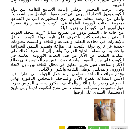
العربية.
وقال "يرحب المجلس الوطني بإقامة الأسابيع الثقافية بين دولة
الكويت ودول الاتحاد الأوروبي التي تمد جسوار التواصل بين الشعوب".
وأعلن عن رغبته بتنظيم معرض أثري للمعثورات التي تم اكتشافها
بمعرفة البعثات الأوروبية العاملة في الكويت وتنظيم زيارة لسفراء
دول أوروبا في الكويت إلى جزيرة فيلكا.
من جانبه قال السفير تودور في تصريح مماثل "زرت متحف الكويت
الوطني واستمتعت كثيرا بالتعرف على تاريخ دولة الكويت الحافل
بالإنجازات في مجالات التعليم والصناعة والثقافة واكتسبت معلومات
جديدة عن تاريخ دولة الكويت في صناعة وتصدير السفن الشراعية
والخشبية إلى منطقة الخليج العربي". وأشار إلى أنه تعرف كذلك على
عمليات التنقيب عن الآثار من قبل البعثات الأوروبية العاملة في
الكويت على مدار العقود الماضية حيث ناقش مع القائمين على قطاع
الآثار والمتاحف سبل تعزيز التعاون في مجال الثقافة بين دول الاتحاد
الأوروبي والمجلس الوطني للثقافة والفنون والآداب.
وقدم مراقب المتاحف سلمان بولند خلال الجولة التي شارك فيها
الأمين المساعد لقطاع الآثار والمتاحف بالمجلس الدكتورة تهاني
العدواني ومدير إدارة الآثار والمتاحف الدكتور سلطان الدويش شرحا
حول محتويات ومفردات المتحف التي تؤرخ للكويت قديما وإلى تاريخ
الاستيبطان البشري على أرضها.