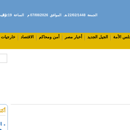
الجمعة
22/02/1448 هـ
الموافق
07/08/2026 م
الساعة
01:19
توقيت
لس الأمة
الجيل الجديد
أخبار مصر
أمن ومحاكم
الاقتصاد
خارجيات
أكث
ا
م