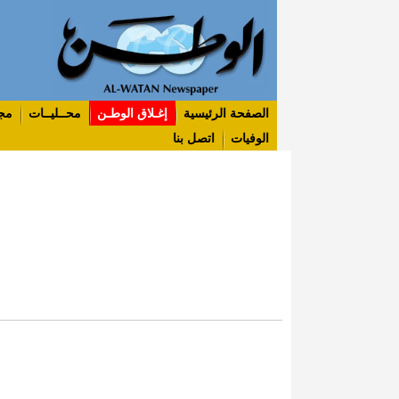
الصفحة الرئيسية
إغـلاق الوطـن
محــليــات
مج
الوفيات
اتصل بنا