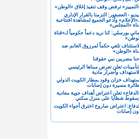
التمييز» ترفض وقف تنفيذ إغلاق «الوطن»
يديو - العصفور: التزمنا بالقرار الإداري
ـ«الإعلام» وأدعو الجميع لمشاهدة افتتاحية
ناة «المجلس»
ماني بورسلي: كنا نريد دعماً حكومياً لـ«قناة
لوطن»
لاستئناف تلغي حكماً لمرزوق الغانم ضد
ناة «الوطن»
حنا مضربين نبي حقوقنا
لتأمينات تعلن تعرض مبناها الرئيسي
لاستهداف وأضرار مادية
ستهداف خزان وقود بمطار الكويت الدولي
طائرة مسيرة دون إصابات
الدفاع» تعلن اعتراض أهداف جوية معادية
سقوط شظايا على منزل سكني
لدفاع: اعتراض صاروخ اخترق أجواء الكويت
ون إصابات