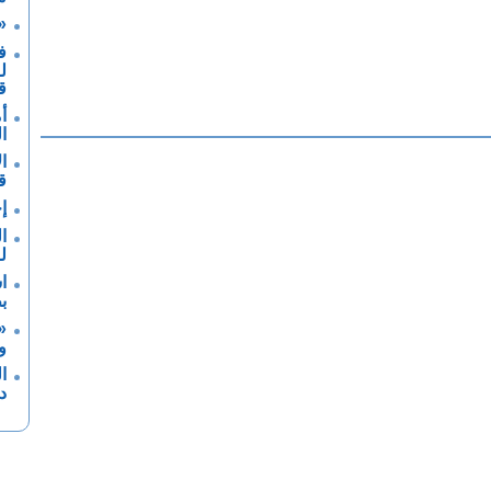
«
ف
ل
ق
أ
ا
ا
ق
إ
ا
ل
ا
ب
«
و
ا
د