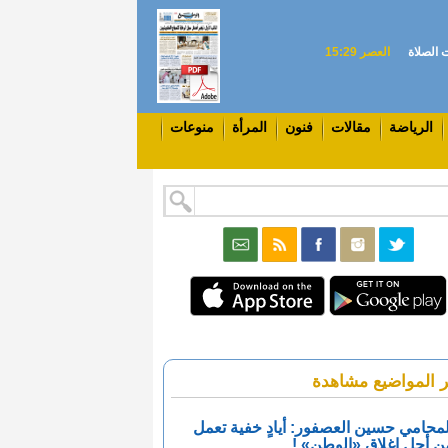
 الصلاة
العصر 15:29
الرياضة
مقالات
فنون
المرأة
منوعات
ر المواضيع مشاهدة
لمحامي حسين العصفور: أيادٍ خفية تعمل
ن أجل إغلاق «الوطن» !