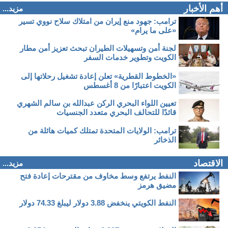
أهم الأخبار
مزيد...
ترامب: جهود منع إيران من امتلاك سلاح نووي تسير
«على ما يرام»
لجنة أمن وتسهيلات الطيران تبحث تعزيز أمن مطار
الكويت وتطوير خدمات السفر
«الخطوط القطرية» تعلن إعادة تشغيل رحلاتها إلى
الكويت اعتبارًا من 8 أغسطس
تعيين اللواء البحري الركن عبدالله بن سالم الشهري
قائدًا للتحالف البحري متعدد الجنسيات
ترامب: الولايات المتحدة تمتلك كميات هائلة من
الذخائر
الاقتصاد
مزيد...
النفط يرتفع وسط مخاوف من مقترحات إعادة فتح
مضيق هرمز
النفط الكويتي ينخفض 3.88 دولار ليبلغ 74.33 دولار