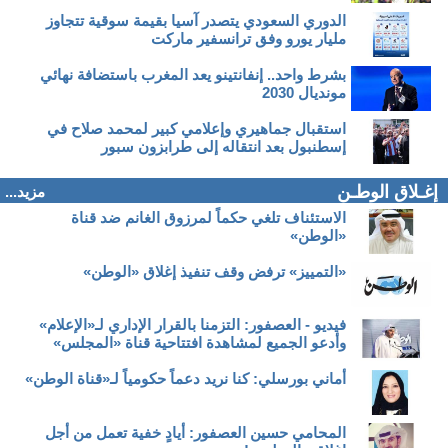
الدوري السعودي يتصدر آسيا بقيمة سوقية تتجاوز
مليار يورو وفق ترانسفير ماركت
بشرط واحد.. إنفانتينو يعد المغرب باستضافة نهائي
مونديال 2030
استقبال جماهيري وإعلامي كبير لمحمد صلاح في
إسطنبول بعد انتقاله إلى طرابزون سبور
إغـلاق الوطـن
مزيد...
الاستئناف تلغي حكماً لمرزوق الغانم ضد قناة
«الوطن»
«التمييز» ترفض وقف تنفيذ إغلاق «الوطن»
فيديو - العصفور: التزمنا بالقرار الإداري لـ«الإعلام»
وأدعو الجميع لمشاهدة افتتاحية قناة «المجلس»
أماني بورسلي: كنا نريد دعماً حكومياً لـ«قناة الوطن»
المحامي حسين العصفور: أيادٍ خفية تعمل من أجل