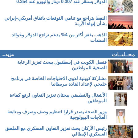
الدولار يستقر عند 0.307 دينار واليورو عند 0.354
النفط يتراجع مع تنامي التوقعات باتفاق أمريكي–إيراني
بشأن إنهاء الأزمة
الذهب يقفز أكثر من 4% بدعم تراجع الدولار وعوائد
السندات
محــليــات
مزيد...
قنصل الكويت في إسطنبول يبحث تعزيز الرعاية
الصحية للمواطنين
مشاركة كويتية لذوي الاحتياجات الخاصة في برنامج
خليجي لإعداد القادة ببريطانيا
الأشغال والتطبيقي يبحثان تعزيز التعاون لرفع كفاءة
الموظفين
وزير الصحة يصدر قرارا لتنظيم وصف وصرف ومتابعة
العلاجات البيولوجية
رئيس الأركان بحث تعزيز التعاون العسكري مع الملحق
العسكري الإيطالي