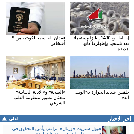
إحباط بيع 1430 إطارًا مستعملًا
فقدان الجنسية الكويتية من 9
بعد تلميعها وإظهارها كأنها
أشخاص
جديدة
طقس شديد الحرارة بـ«الويك
«الصحة» و«الأدلة الجنائية»
اند»
تبحثان تطوير منظومة الطب
الشرعي
اخر الاخبار
اعلى
«وول ستريت جورنال»: ترامب يأمر بالتحقيق في
تسريب معلومات عن مخزونات الذخيرة